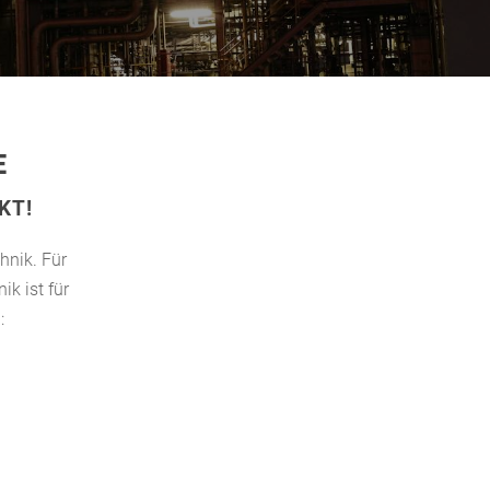
E
JEKT!
hnik. Für
k ist für
: