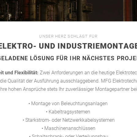
UNSER HERZ SCHLÄGT FÜR
ELEKTRO- UND INDUSTRIEMONTAG
GELADENE LÖSUNG FÜR IHR NÄCHSTES PRO
t und Flexibilität:
Zwei Anforderungen an die heutige Elektrotec
t die Qualität der Ausführung ausschlaggebend. MFG Elektrotechni
Ihre hohen Ansprüche stets Ihr zuverlässiger Montagepartner bei
• Montage von Beleuchtungsanlagen
• Kabeltragsystemen
• Starkstrom- oder Netzwerkkabelsystemen
• Maschinenanschlüssen
• Schaltschrank- oder Verteilungsbau