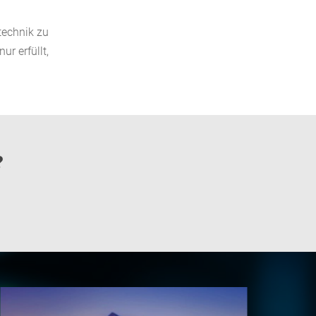
technik zu
r erfüllt,
?